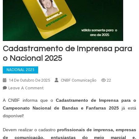
Cadastramento de Imprensa para
o Nacional 2025
NACIONAL 2025
14 De Outubro De 2025
CNBF Comunicação
22
On
Leave A Comment
Cadastramento
A CNBF informa que o
Cadastramento de Imprensa para o
De
Campeonato Nacional de Bandas e Fanfarras 2025
já está
Imprensa
disponível!
Para
O
Devem realizar o cadastro
profissionais de imprensa, empresas
Nacional
de comunicação, entusiastas do meio marcial e,
2025