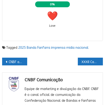
0%
Love
Tagged
2025
Banda
Fanfarra
imprensa
midia
nacional
Navegação
CNBF apresenta novo site e anuncia novidades para o Campeonato Nacional 2025
XXXII Campeonato Nacional de Bandas e Fanfarras 2025
de
Post
CNBF Comunicação
Equipe de marketing e divulgação da CNBF. CNBF
é o canal oficial de comunicação da
Confederação Nacional de Bandas e Fanfarras