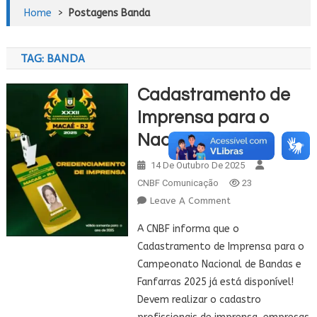
Home
>
Postagens Banda
TAG:
BANDA
Cadastramento de
Imprensa para o
Nacional 2025
14 De Outubro De 2025
CNBF Comunicação
23
On
Leave A Comment
Cadastramento
A CNBF informa que o
De
Cadastramento de Imprensa para o
Imprensa
Campeonato Nacional de Bandas e
Para
Fanfarras 2025 já está disponível!
O
Nacional
Devem realizar o cadastro
2025