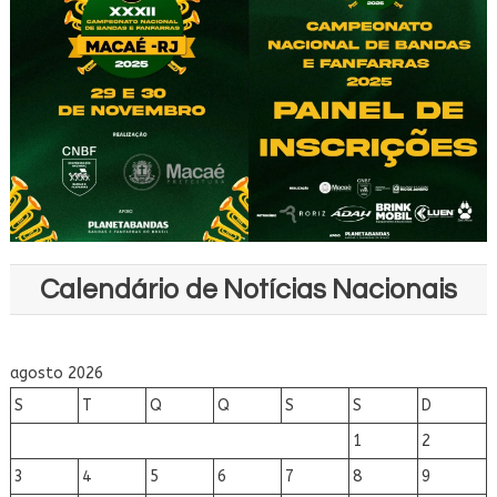
Calendário de Notícias Nacionais
agosto 2026
S
T
Q
Q
S
S
D
1
2
3
4
5
6
7
8
9