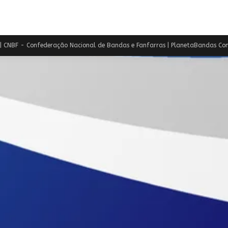
FANFARRAS
 CNBF - Confederação Nacional de Bandas e Fanfarras | PlanetaBandas Con