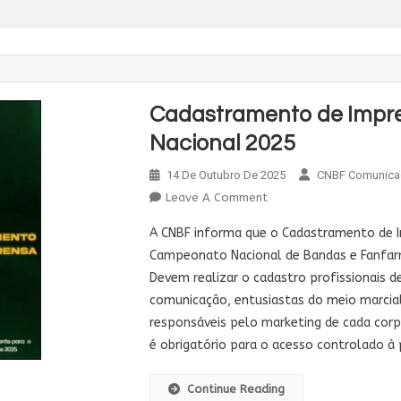
Cadastramento de Impre
Nacional 2025
14 De Outubro De 2025
CNBF Comunica
On
Leave A Comment
Cadastramento
A CNBF informa que o Cadastramento de 
De
Campeonato Nacional de Bandas e Fanfarra
Imprensa
Devem realizar o cadastro profissionais 
Para
comunicação, entusiastas do meio marcial
O
Nacional
responsáveis pelo marketing de cada cor
2025
é obrigatório para o acesso controlado à 
Continue Reading