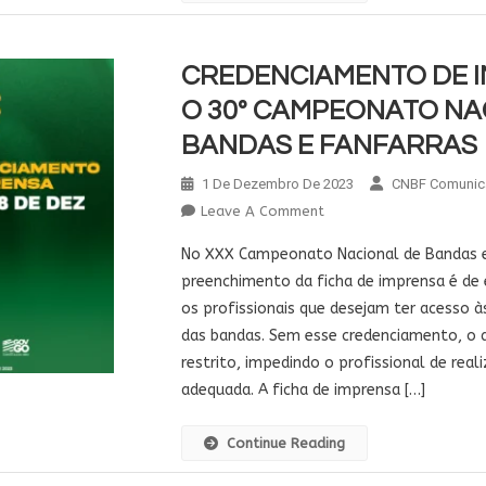
CREDENCIAMENTO DE 
O 30º CAMPEONATO NA
BANDAS E FANFARRAS
1 De Dezembro De 2023
CNBF Comunic
On
Leave A Comment
CREDENCIAMENTO
No XXX Campeonato Nacional de Bandas e
DE
preenchimento da ficha de imprensa é de
IMPRENSA
os profissionais que desejam ter acesso 
PARA
das bandas. Sem esse credenciamento, o a
O
30º
restrito, impedindo o profissional de real
CAMPEONATO
adequada. A ficha de imprensa […]
NACIONAL
DE
Continue Reading
BANDAS
E