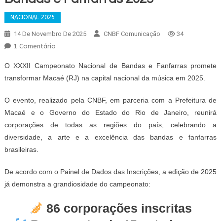
NACIONAL 2025
14 De Novembro De 2025
CNBF Comunicação
34
Em
1 Comentário
Painel
O XXXII Campeonato Nacional de Bandas e Fanfarras promete
De
transformar Macaé (RJ) na capital nacional da música em 2025.
Dados
Das
O evento, realizado pela CNBF, em parceria com a Prefeitura de
Inscrições
Macaé e o Governo do Estado do Rio de Janeiro, reunirá
–
corporações de todas as regiões do país, celebrando a
XXXII
Campeonato
diversidade, a arte e a excelência das bandas e fanfarras
Nacional
brasileiras.
De
Bandas
De acordo com o Painel de Dados das Inscrições, a edição de 2025
E
já demonstra a grandiosidade do campeonato:
Fanfarras
2025
86 corporações inscritas