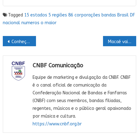
Tagged
15 estados
5 regiões
86 corporações
bandas
Brasil
DF
nacional
numeros
o maior
Navegação
Conheça o local do XXXII Campeonato Nacional de Bandas e Fanfarras da CNBF
Macaé vai vibrar: a lista de participantes e a programação do XXXII Campeonato Nacional já estão publicadas!
de
Post
CNBF Comunicação
Equipe de marketing e divulgação da CNBF. CNBF
é o canal oficial de comunicação da
Confederação Nacional de Bandas e Fanfarras
(CNBF) com seus membros, bandas filiadas,
regentes, músicos e o público geral apaixonado
por música e cultura.
https://www.cnbf.org.br