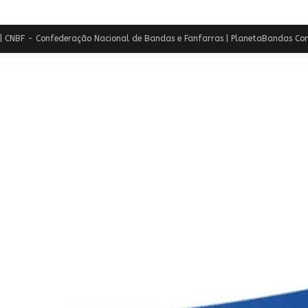
 CNBF - Confederação Nacional de Bandas e Fanfarras | PlanetaBandas Con