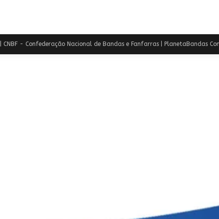
 CNBF - Confederação Nacional de Bandas e Fanfarras | PlanetaBandas Con