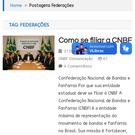
Home
>
Postagens Federações
TAG:
FEDERAÇÕES
Como se filiar a CNBF
21 De Novembro De 2021
CNBF Comunicação
67
Em
4 Comentários
Como
Confederação Nacional de Bandas e
Se
Fanfarras Por que sua entidade
Filiar
estadual deve se filiar à CNBF A
A
Confederação Nacional de Bandas e
CNBF
Fanfarras (CNBF) é a entidade
máxima de representação do
movimento de bandas e fanfarras
no Brasil. Sua missão é fortalecer,