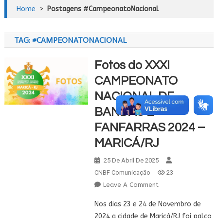
Home
>
Postagens #CampeonatoNacional
TAG:
#CAMPEONATONACIONAL
Fotos do XXXI
CAMPEONATO
NACIONAL DE
BANDAS E
FANFARRAS 2024 –
MARICÁ/RJ
25 De Abril De 2025
CNBF Comunicação
23
On
Leave A Comment
Fotos
Nos dias 23 e 24 de Novembro de
Do
2024 a cidade de Maricá/RJ foi palco
XXXI