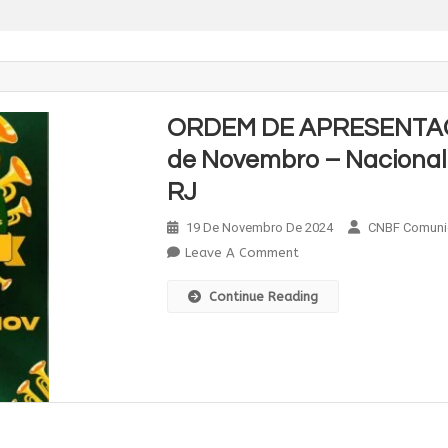
ORDEM DE APRESENTAÇÃ
de Novembro – Nacional 
RJ
19 De Novembro De 2024
CNBF Comuni
On
Leave A Comment
ORDEM
Continue Reading
DE
APRESENTAÇÃO
–
23
E
24
De