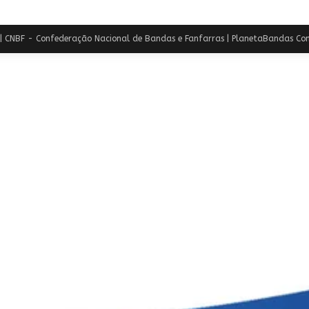
Novembro
–
Nacional
 CNBF - Confederação Nacional de Bandas e Fanfarras | PlanetaBandas Con
2024
–
Maricá
–
RJ