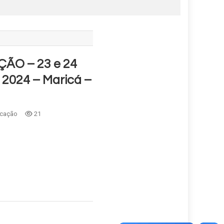
O – 23 e 24
2024 – Maricá –
cação
21