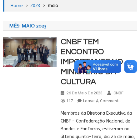
Home
>
2023
>
maio
MÊS:
MAIO 2023
CNBF TEM
ENCONTRO
IMPORTANTE NO
MINISTÉRIO DA
CULTURA
26 De Maio De 2023
CNBF
On
117
Leave A Comment
CNBF
Membros da Diretoria Executiva da
TEM
CNBF – Confederação Nacional de
ENCONTR
Bandas e Fanfarras, estiveram na
IMPORTAN
última quinta-feira, dia 25 de maio,
NO